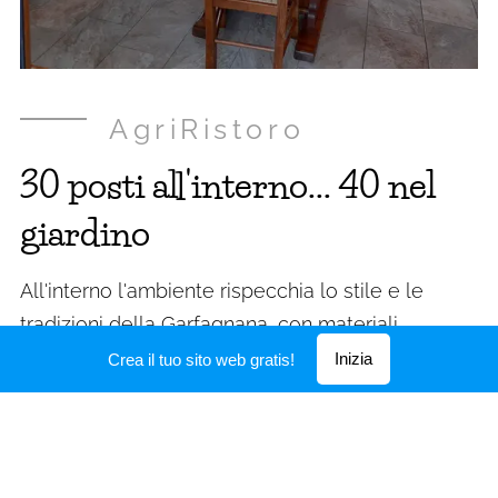
AgriRistoro
30 posti all'interno... 40 nel
giardino
All'interno l'ambiente rispecchia lo stile e le
tradizioni della Garfagnana, con materiali
recuperati o lavorati con tecniche tradizionali.
Inizia
Crea il tuo sito web gratis!
Fuori un giardino fresco per godere del
paesaggio
e della tranquillità.
SCOPRI DI PIU'