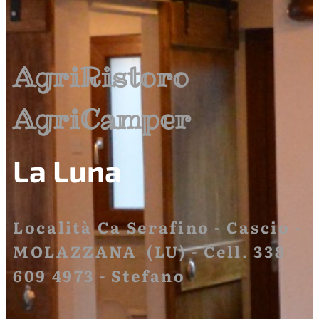
AgriRistoro
AgriCamper
La Luna
Località Ca Serafino - Cascio -
MOLAZZANA (LU) - Cell. 338
609 4973 - Stefano